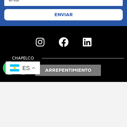
ENVIAR
CHAPELCO
ES
ARREPENTIMIENTO
CONTACTO
San Martín de los Andes
info@cerrochapelco.com.ar
RECURSOS HUMANOS
Trabajá con nosotros: